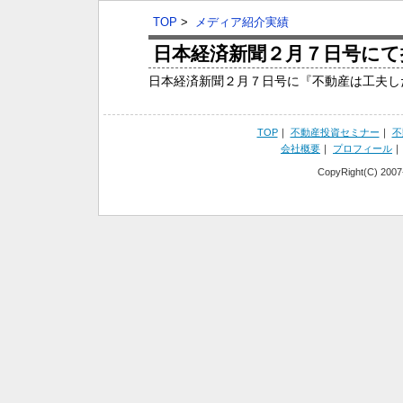
TOP
>
メディア紹介実績
日本経済新聞２月７日号にて
日本経済新聞２月７日号に『不動産は工夫し
TOP
｜
不動産投資セミナー
｜
不
会社概要
｜
プロフィール
CopyRight(C) 2007-