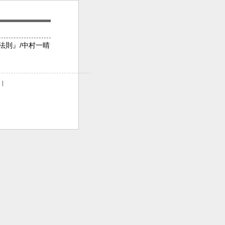
法則』/中村一晴
｜