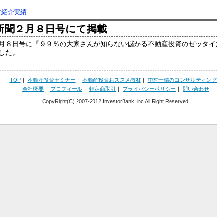
ア紹介実績
新聞２月８日号にて掲載
月８日号に『９９％の大家さんが知らない儲かる不動産投資のゼッタイ
した。
TOP
｜
不動産投資セミナー
｜
不動産投資おススメ教材
｜
中村一晴のコンサルティング
会社概要
｜
プロフィール
｜
特定商取引
｜
プライバシーポリシー
｜
問い合わせ
CopyRight(C) 2007-2012 InvestorBank .inc All Right Reserved.